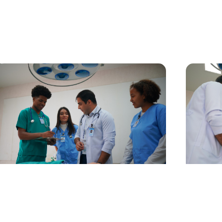
 ipsum dolor sit amet, consectetur adipiscing elit,
Lorem ipsum
do eiusmod tempor
sed do ei