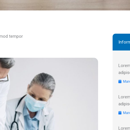
usmod tempor
Infor
Lorem
adipis
Mare
Lorem
adipis
Mare
Lorem