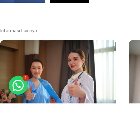
Informasi Lainnya
1
Lorem ipsum dolor sit amet, consectetur adipiscing elit,
Lorem
sed do eiusmod tempor
sed 