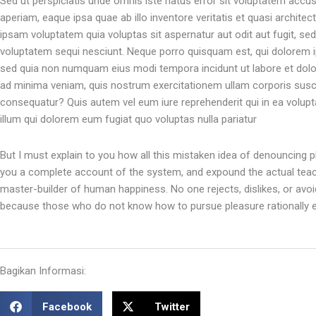
Sed ut perspiciatis unde omnis iste natus error sit voluptatem ac
aperiam, eaque ipsa quae ab illo inventore veritatis et quasi archite
ipsam voluptatem quia voluptas sit aspernatur aut odit aut fugit, s
voluptatem sequi nesciunt. Neque porro quisquam est, qui dolorem ips
sed quia non numquam eius modi tempora incidunt ut labore et dol
ad minima veniam, quis nostrum exercitationem ullam corporis susci
consequatur? Quis autem vel eum iure reprehenderit qui in ea volupta
illum qui dolorem eum fugiat quo voluptas nulla pariatur
But I must explain to you how all this mistaken idea of denouncing pl
you a complete account of the system, and expound the actual teachi
master-builder of human happiness. No one rejects, dislikes, or avoid
because those who do not know how to pursue pleasure rationally e
Bagikan Informasi:
Facebook
Twitter