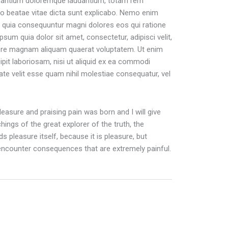
cusantium doloremque laudantium, totam rem
cto beatae vitae dicta sunt explicabo. Nemo enim
ed quia consequuntur magni dolores eos qui ratione
um quia dolor sit amet, consectetur, adipisci velit,
ore magnam aliquam quaerat voluptatem. Ut enim
pit laboriosam, nisi ut aliquid ex ea commodi
te velit esse quam nihil molestiae consequatur, vel
easure and praising pain was born and I will give
ngs of the great explorer of the truth, the
s pleasure itself, because it is pleasure, but
ncounter consequences that are extremely painful.