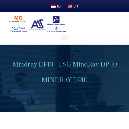
ID
EN
Mindray DP10 - USG MindRay DP-10
MINDRAY DP10