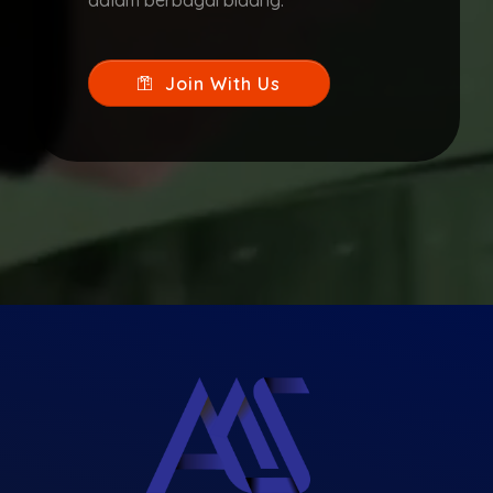
dalam berbagai bidang.
Join With Us