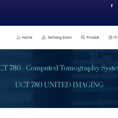
Home
Tentang Kami
Produk
P
CT 780 - Computed Tomography Syst
UCT 780 UNITED IMAGING