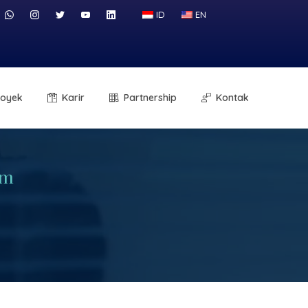
ID
EN
royek
Karir
Partnership
Kontak
em