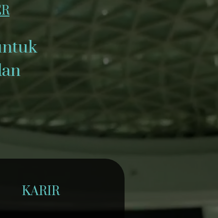
ER
untuk
dan
KARIR