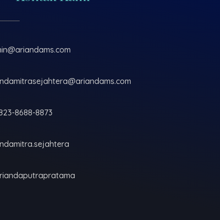
in@ariandams.com
andamitrasejahtera@ariandams.com
823-8688-8873
andamitra.sejahtera
ariandaputrapratama