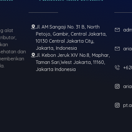
Jl. AM Sangaji No. 31 B, North
adm
g alat
Petojo, Gambir, Central Jakarta,
ributor,
10130 Central Jakarta City,
ikan
Jakarta, Indonesia
ari
esehatan dan
Jl. Kebon Jeruk XIV No.8, Maphar,
 memberikan
Taman Sari,West Jakarta, 11160,
a.
+62
Jakarta Indonesia
ari
pt.