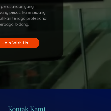
 perusahaan yang
ang pesat, kami sedang
hkan tenaga profesional
erbagai bidang.
Join With Us
Kontak Kami