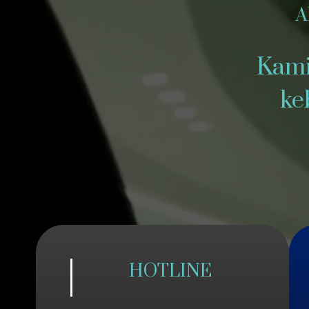
A
Kami
ke
HOTLINE