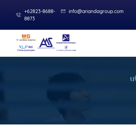
+62823-8688-
info@ariandagroup.com
8873
u